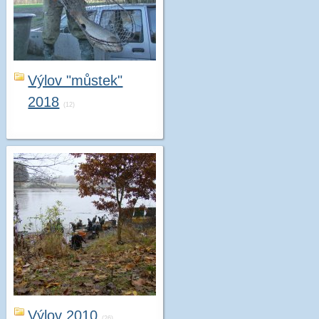
Výlov "můstek"
2018
(12)
Výlov 2010
(26)