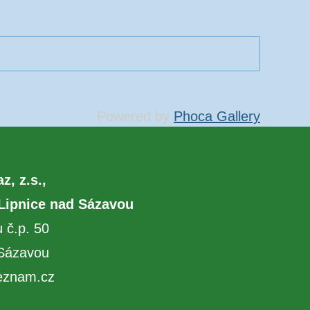
Powered by
Phoca Gallery
z, z.s.,
 Lipnice nad Sázavou
 č.p. 50
 Sázavou
seznam.cz