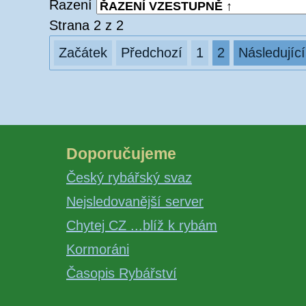
Řazení
Strana 2 z 2
Začátek
Předchozí
1
2
Následující
Doporučujeme
Český rybářský svaz
Nejsledovanější server
Chytej CZ ...blíž k rybám
Kormoráni
Časopis Rybářství